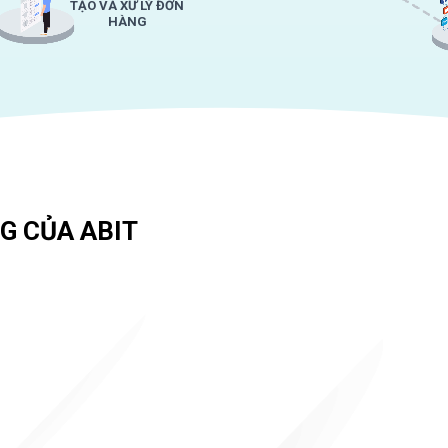
TẠO VÀ XỬ LÝ ĐƠN
HÀNG
G CỦA ABIT