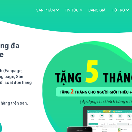
SẢN PHẨM
TIN TỨC
BẢNG GIÁ
HỖ TRỢ
àng đa
ne
nh (Fanpage,
ng page, Sàn
Đối soát đơn hàng
 hàng trên sàn,