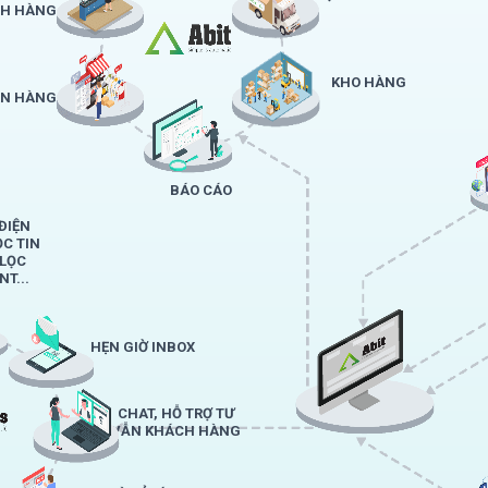
H HÀNG
KHO HÀNG
ÁN HÀNG
BÁO CÁO
ĐIỆN
ỌC TIN
 LỌC
T...
HẸN GIỜ INBOX
CHAT, HỖ TRỢ TƯ
VẪN KHÁCH HÀNG