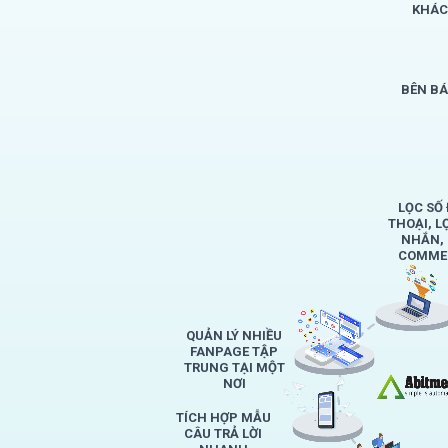
KHÁC
BÊN B
LỌC SỐ 
THOẠI, L
NHẮN,
COMMEN
QUẢN LÝ NHIỀU
FANPAGE TẬP
TRUNG TẠI MỘT
NƠI
TÍCH HỢP MẪU
CÂU TRẢ LỜI