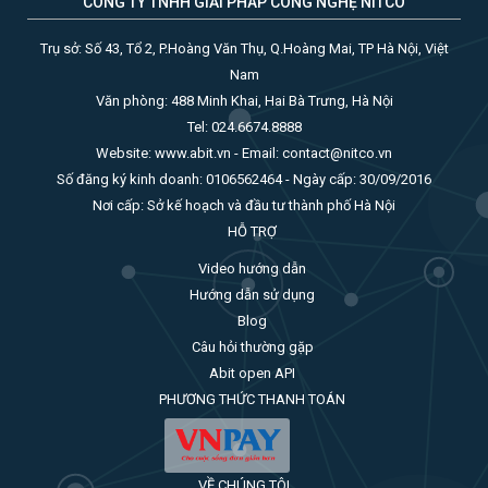
CÔNG TY TNHH GIẢI PHÁP CÔNG NGHỆ NITCO
Trụ sở: Số 43, Tổ 2, P.Hoàng Văn Thụ, Q.Hoàng Mai, TP Hà Nội, Việt
Nam
Văn phòng: 488 Minh Khai, Hai Bà Trưng, Hà Nội
Tel: 024.6674.8888
Website: www.abit.vn - Email: contact@nitco.vn
Số đăng ký kinh doanh: 0106562464 - Ngày cấp: 30/09/2016
Nơi cấp: Sở kế hoạch và đầu tư thành phố Hà Nội
HỖ TRỢ
Video hướng dẫn
Hướng dẫn sử dụng
Blog
Câu hỏi thường gặp
Abit open API
PHƯƠNG THỨC THANH TOÁN
VỀ CHÚNG TÔI