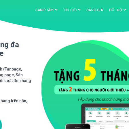
SẢN PHẨM
TIN TỨC
BẢNG GIÁ
HỖ TRỢ
àng đa
ne
nh (Fanpage,
ng page, Sàn
Đối soát đơn hàng
 hàng trên sàn,