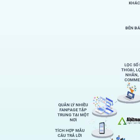
KHÁC
BÊN B
LỌC SỐ 
THOẠI, L
NHẮN,
COMMEN
QUẢN LÝ NHIỀU
FANPAGE TẬP
TRUNG TẠI MỘT
NƠI
TÍCH HỢP MẪU
CÂU TRẢ LỜI