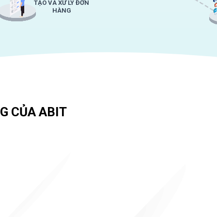
TẠO VÀ XỬ LÝ ĐƠN
HÀNG
G CỦA ABIT