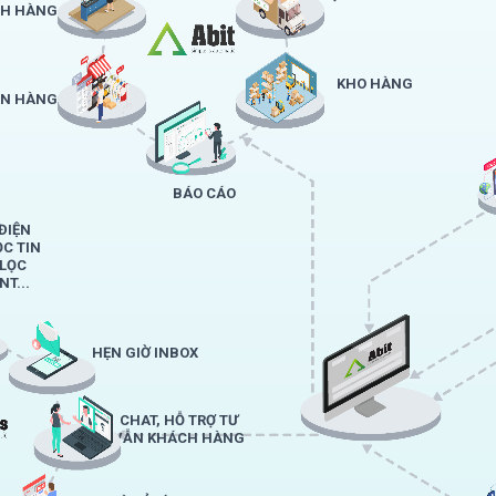
H HÀNG
KHO HÀNG
ÁN HÀNG
BÁO CÁO
ĐIỆN
ỌC TIN
 LỌC
T...
HẸN GIỜ INBOX
CHAT, HỖ TRỢ TƯ
VẪN KHÁCH HÀNG