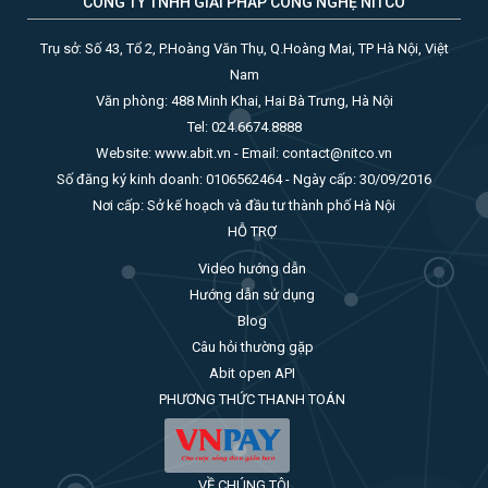
CÔNG TY TNHH GIẢI PHÁP CÔNG NGHỆ NITCO
Trụ sở: Số 43, Tổ 2, P.Hoàng Văn Thụ, Q.Hoàng Mai, TP Hà Nội, Việt
Nam
Văn phòng: 488 Minh Khai, Hai Bà Trưng, Hà Nội
Tel: 024.6674.8888
Website: www.abit.vn - Email: contact@nitco.vn
Số đăng ký kinh doanh: 0106562464 - Ngày cấp: 30/09/2016
Nơi cấp: Sở kế hoạch và đầu tư thành phố Hà Nội
HỖ TRỢ
Video hướng dẫn
Hướng dẫn sử dụng
Blog
Câu hỏi thường gặp
Abit open API
PHƯƠNG THỨC THANH TOÁN
VỀ CHÚNG TÔI