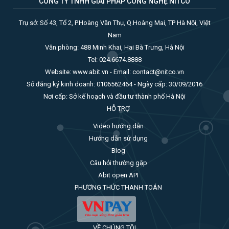
CÔNG TY TNHH GIẢI PHÁP CÔNG NGHỆ NITCO
Trụ sở: Số 43, Tổ 2, P.Hoàng Văn Thụ, Q.Hoàng Mai, TP Hà Nội, Việt
Nam
Văn phòng: 488 Minh Khai, Hai Bà Trưng, Hà Nội
Tel: 024.6674.8888
Website: www.abit.vn - Email: contact@nitco.vn
Số đăng ký kinh doanh: 0106562464 - Ngày cấp: 30/09/2016
Nơi cấp: Sở kế hoạch và đầu tư thành phố Hà Nội
HỖ TRỢ
Video hướng dẫn
Hướng dẫn sử dụng
Blog
Câu hỏi thường gặp
Abit open API
PHƯƠNG THỨC THANH TOÁN
VỀ CHÚNG TÔI