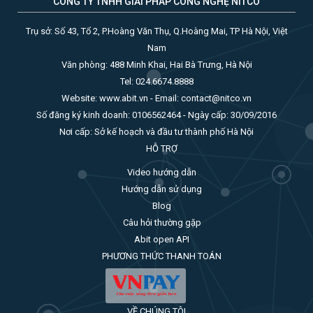
CÔNG TY TNHH GIẢI PHÁP CÔNG NGHỆ NITCO
Trụ sở: Số 43, Tổ 2, P.Hoàng Văn Thụ, Q.Hoàng Mai, TP Hà Nội, Việt
Nam
Văn phòng: 488 Minh Khai, Hai Bà Trưng, Hà Nội
Tel: 024.6674.8888
Website: www.abit.vn - Email: contact@nitco.vn
Số đăng ký kinh doanh: 0106562464 - Ngày cấp: 30/09/2016
Nơi cấp: Sở kế hoạch và đầu tư thành phố Hà Nội
HỖ TRỢ
Video hướng dẫn
Hướng dẫn sử dụng
Blog
Câu hỏi thường gặp
Abit open API
PHƯƠNG THỨC THANH TOÁN
VỀ CHÚNG TÔI