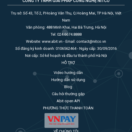
CÔNG TY TNHH GIẢI PHÁP CÔNG NGHỆ NITCO
Trụ sở: Số 43, Tổ 2, P.Hoàng Văn Thụ, Q.Hoàng Mai, TP Hà Nội, Việt
Nam
Văn phòng: 488 Minh Khai, Hai Bà Trưng, Hà Nội
Tel: 024.6674.8888
Website: www.abit.vn - Email: contact@nitco.vn
Số đăng ký kinh doanh: 0106562464 - Ngày cấp: 30/09/2016
Nơi cấp: Sở kế hoạch và đầu tư thành phố Hà Nội
HỖ TRỢ
Video hướng dẫn
Hướng dẫn sử dụng
Blog
Câu hỏi thường gặp
Abit open API
PHƯƠNG THỨC THANH TOÁN
VỀ CHÚNG TÔI