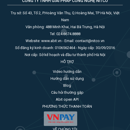
CÔNG TY TNHH GIẢI PHÁP CÔNG NGHỆ NITCO
Trụ sở: Số 43, Tổ 2, P.Hoàng Văn Thụ, Q.Hoàng Mai, TP Hà Nội, Việt
Nam
Văn phòng: 488 Minh Khai, Hai Bà Trưng, Hà Nội
Tel: 024.6674.8888
Website: www.abit.vn - Email: contact@nitco.vn
Số đăng ký kinh doanh: 0106562464 - Ngày cấp: 30/09/2016
Nơi cấp: Sở kế hoạch và đầu tư thành phố Hà Nội
HỖ TRỢ
Video hướng dẫn
Hướng dẫn sử dụng
Blog
Câu hỏi thường gặp
Abit open API
PHƯƠNG THỨC THANH TOÁN
VỀ CHÚNG TÔI