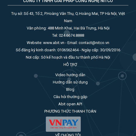
CÔNG TY TNHH GIẢI PHÁP CÔNG NGHỆ NITCO
Trụ sở: Số 43, Tổ 2, P.Hoàng Văn Thụ, Q.Hoàng Mai, TP Hà Nội, Việt
Nam
Văn phòng: 488 Minh Khai, Hai Bà Trưng, Hà Nội
Tel: 024.6674.8888
Website: www.abit.vn - Email: contact@nitco.vn
Số đăng ký kinh doanh: 0106562464 - Ngày cấp: 30/09/2016
Nơi cấp: Sở kế hoạch và đầu tư thành phố Hà Nội
HỖ TRỢ
Video hướng dẫn
Hướng dẫn sử dụng
Blog
Câu hỏi thường gặp
Abit open API
PHƯƠNG THỨC THANH TOÁN
VỀ CHÚNG TÔI