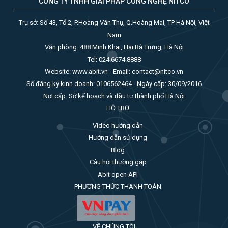
CÔNG TY TNHH GIẢI PHÁP CÔNG NGHỆ NITCO
Trụ sở: Số 43, Tổ 2, P.Hoàng Văn Thụ, Q.Hoàng Mai, TP Hà Nội, Việt
Nam
Văn phòng: 488 Minh Khai, Hai Bà Trưng, Hà Nội
Tel: 024.6674.8888
Website: www.abit.vn - Email: contact@nitco.vn
Số đăng ký kinh doanh: 0106562464 - Ngày cấp: 30/09/2016
Nơi cấp: Sở kế hoạch và đầu tư thành phố Hà Nội
HỖ TRỢ
Video hướng dẫn
Hướng dẫn sử dụng
Blog
Câu hỏi thường gặp
Abit open API
PHƯƠNG THỨC THANH TOÁN
VỀ CHÚNG TÔI