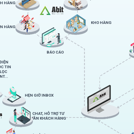
H HÀNG
KHO HÀNG
ÁN HÀNG
BÁO CÁO
ĐIỆN
ỌC TIN
 LỌC
T...
HẸN GIỜ INBOX
CHAT, HỖ TRỢ TƯ
VẪN KHÁCH HÀNG