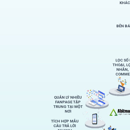
KHÁC
BÊN B
LỌC SỐ 
THOẠI, L
NHẮN,
COMMEN
QUẢN LÝ NHIỀU
FANPAGE TẬP
TRUNG TẠI MỘT
NƠI
TÍCH HỢP MẪU
CÂU TRẢ LỜI