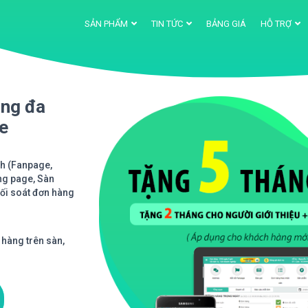
SẢN PHẨM
TIN TỨC
BẢNG GIÁ
HỖ TRỢ
àng đa
ne
nh (Fanpage,
ng page, Sàn
Đối soát đơn hàng
 hàng trên sàn,