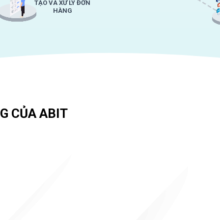
TẠO VÀ XỬ LÝ ĐƠN
HÀNG
G CỦA ABIT