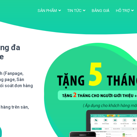
SẢN PHẨM
TIN TỨC
BẢNG GIÁ
HỖ TRỢ
àng đa
ne
nh (Fanpage,
ng page, Sàn
Đối soát đơn hàng
 hàng trên sàn,