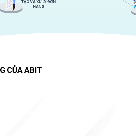
TẠO VÀ XỬ LÝ ĐƠN
HÀNG
G CỦA ABIT