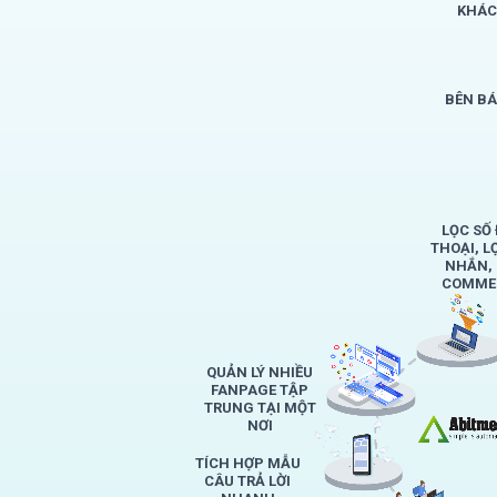
KHÁC
BÊN B
LỌC SỐ 
THOẠI, L
NHẮN,
COMMEN
QUẢN LÝ NHIỀU
FANPAGE TẬP
TRUNG TẠI MỘT
NƠI
TÍCH HỢP MẪU
CÂU TRẢ LỜI