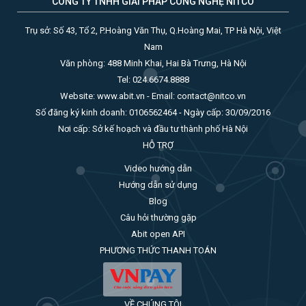
CÔNG TY TNHH GIẢI PHÁP CÔNG NGHỆ NITCO
Trụ sở: Số 43, Tổ 2, P.Hoàng Văn Thụ, Q.Hoàng Mai, TP Hà Nội, Việt
Nam
Văn phòng: 488 Minh Khai, Hai Bà Trưng, Hà Nội
Tel: 024.6674.8888
Website: www.abit.vn - Email: contact@nitco.vn
Số đăng ký kinh doanh: 0106562464 - Ngày cấp: 30/09/2016
Nơi cấp: Sở kế hoạch và đầu tư thành phố Hà Nội
HỖ TRỢ
Video hướng dẫn
Hướng dẫn sử dụng
Blog
Câu hỏi thường gặp
Abit open API
PHƯƠNG THỨC THANH TOÁN
VỀ CHÚNG TÔI