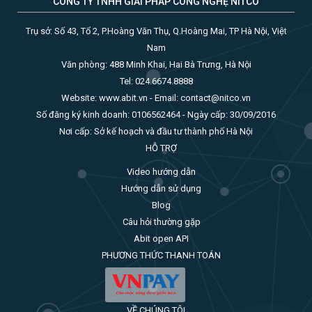
CÔNG TY TNHH GIẢI PHÁP CÔNG NGHỆ NITCO
Trụ sở: Số 43, Tổ 2, P.Hoàng Văn Thụ, Q.Hoàng Mai, TP Hà Nội, Việt
Nam
Văn phòng: 488 Minh Khai, Hai Bà Trưng, Hà Nội
Tel: 024.6674.8888
Website: www.abit.vn - Email: contact@nitco.vn
Số đăng ký kinh doanh: 0106562464 - Ngày cấp: 30/09/2016
Nơi cấp: Sở kế hoạch và đầu tư thành phố Hà Nội
HỖ TRỢ
Video hướng dẫn
Hướng dẫn sử dụng
Blog
Câu hỏi thường gặp
Abit open API
PHƯƠNG THỨC THANH TOÁN
VỀ CHÚNG TÔI