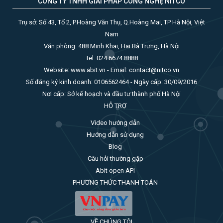
CÔNG TY TNHH GIẢI PHÁP CÔNG NGHỆ NITCO
Trụ sở: Số 43, Tổ 2, P.Hoàng Văn Thụ, Q.Hoàng Mai, TP Hà Nội, Việt
Nam
Văn phòng: 488 Minh Khai, Hai Bà Trưng, Hà Nội
Tel: 024.6674.8888
Website: www.abit.vn - Email: contact@nitco.vn
Số đăng ký kinh doanh: 0106562464 - Ngày cấp: 30/09/2016
Nơi cấp: Sở kế hoạch và đầu tư thành phố Hà Nội
HỖ TRỢ
Video hướng dẫn
Hướng dẫn sử dụng
Blog
Câu hỏi thường gặp
Abit open API
PHƯƠNG THỨC THANH TOÁN
VỀ CHÚNG TÔI