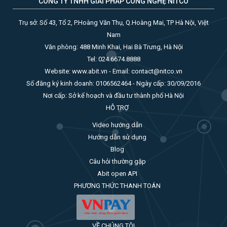
CÔNG TY TNHH GIẢI PHÁP CÔNG NGHỆ NITCO
Trụ sở: Số 43, Tổ 2, P.Hoàng Văn Thụ, Q.Hoàng Mai, TP Hà Nội, Việt
Nam
Văn phòng: 488 Minh Khai, Hai Bà Trưng, Hà Nội
Tel: 024.6674.8888
Website: www.abit.vn - Email: contact@nitco.vn
Số đăng ký kinh doanh: 0106562464 - Ngày cấp: 30/09/2016
Nơi cấp: Sở kế hoạch và đầu tư thành phố Hà Nội
HỖ TRỢ
Video hướng dẫn
Hướng dẫn sử dụng
Blog
Câu hỏi thường gặp
Abit open API
PHƯƠNG THỨC THANH TOÁN
VỀ CHÚNG TÔI