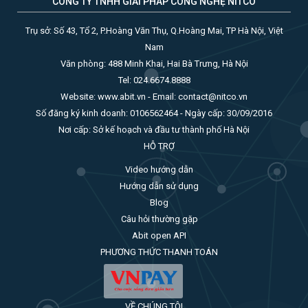
CÔNG TY TNHH GIẢI PHÁP CÔNG NGHỆ NITCO
Trụ sở: Số 43, Tổ 2, P.Hoàng Văn Thụ, Q.Hoàng Mai, TP Hà Nội, Việt
Nam
Văn phòng: 488 Minh Khai, Hai Bà Trưng, Hà Nội
Tel: 024.6674.8888
Website: www.abit.vn - Email: contact@nitco.vn
Số đăng ký kinh doanh: 0106562464 - Ngày cấp: 30/09/2016
Nơi cấp: Sở kế hoạch và đầu tư thành phố Hà Nội
HỖ TRỢ
Video hướng dẫn
Hướng dẫn sử dụng
Blog
Câu hỏi thường gặp
Abit open API
PHƯƠNG THỨC THANH TOÁN
VỀ CHÚNG TÔI