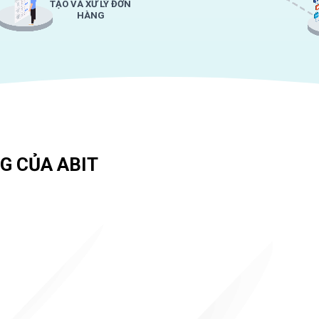
TẠO VÀ XỬ LÝ ĐƠN
HÀNG
G CỦA ABIT