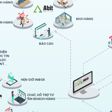
H HÀNG
KHO HÀNG
ÁN HÀNG
BÁO CÁO
ĐIỆN
ỌC TIN
 LỌC
T...
HẸN GIỜ INBOX
CHAT, HỖ TRỢ TƯ
VẪN KHÁCH HÀNG