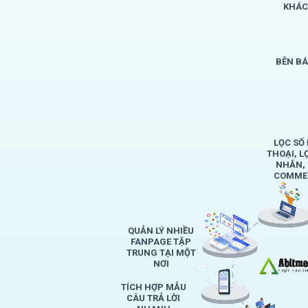
KHÁC
BÊN B
LỌC SỐ 
THOẠI, L
NHẮN,
COMMEN
QUẢN LÝ NHIỀU
FANPAGE TẬP
TRUNG TẠI MỘT
NƠI
TÍCH HỢP MẪU
CÂU TRẢ LỜI