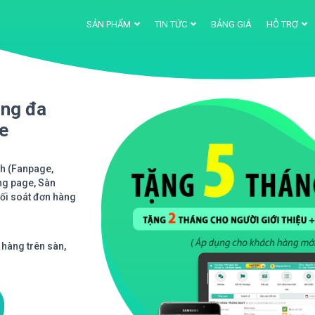
SẢN PHẨM
TIN TỨC
BẢNG GIÁ
HỖ TRỢ
àng đa
ne
nh (Fanpage,
ng page, Sàn
Đối soát đơn hàng
 hàng trên sàn,