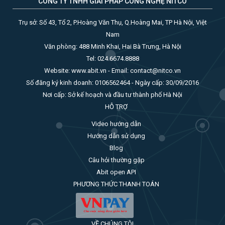
CÔNG TY TNHH GIẢI PHÁP CÔNG NGHỆ NITCO
Trụ sở: Số 43, Tổ 2, P.Hoàng Văn Thụ, Q.Hoàng Mai, TP Hà Nội, Việt
Nam
Văn phòng: 488 Minh Khai, Hai Bà Trưng, Hà Nội
Tel: 024.6674.8888
Website: www.abit.vn - Email: contact@nitco.vn
Số đăng ký kinh doanh: 0106562464 - Ngày cấp: 30/09/2016
Nơi cấp: Sở kế hoạch và đầu tư thành phố Hà Nội
HỖ TRỢ
Video hướng dẫn
Hướng dẫn sử dụng
Blog
Câu hỏi thường gặp
Abit open API
PHƯƠNG THỨC THANH TOÁN
VỀ CHÚNG TÔI