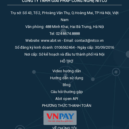
CÔNG TY TNHH GIẢI PHÁP CÔNG NGHỆ NITCO
Trụ sở: Số 43, Tổ 2, P.Hoàng Văn Thụ, Q.Hoàng Mai, TP Hà Nội, Việt
Nam
Văn phòng: 488 Minh Khai, Hai Bà Trưng, Hà Nội
Tel: 024.6674.8888
Website: www.abit.vn - Email: contact@nitco.vn
Số đăng ký kinh doanh: 0106562464 - Ngày cấp: 30/09/2016
Nơi cấp: Sở kế hoạch và đầu tư thành phố Hà Nội
HỖ TRỢ
Video hướng dẫn
Hướng dẫn sử dụng
Blog
Câu hỏi thường gặp
Abit open API
PHƯƠNG THỨC THANH TOÁN
VỀ CHÚNG TÔI