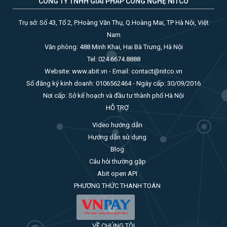
CÔNG TY TNHH GIẢI PHÁP CÔNG NGHỆ NITCO
Trụ sở: Số 43, Tổ 2, P.Hoàng Văn Thụ, Q.Hoàng Mai, TP Hà Nội, Việt
Nam
Văn phòng: 488 Minh Khai, Hai Bà Trưng, Hà Nội
Tel: 024.6674.8888
Website: www.abit.vn - Email: contact@nitco.vn
Số đăng ký kinh doanh: 0106562464 - Ngày cấp: 30/09/2016
Nơi cấp: Sở kế hoạch và đầu tư thành phố Hà Nội
HỖ TRỢ
Video hướng dẫn
Hướng dẫn sử dụng
Blog
Câu hỏi thường gặp
Abit open API
PHƯƠNG THỨC THANH TOÁN
VỀ CHÚNG TÔI