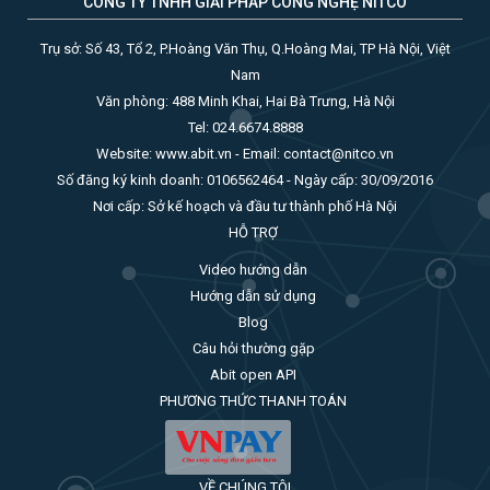
CÔNG TY TNHH GIẢI PHÁP CÔNG NGHỆ NITCO
Trụ sở: Số 43, Tổ 2, P.Hoàng Văn Thụ, Q.Hoàng Mai, TP Hà Nội, Việt
Nam
Văn phòng: 488 Minh Khai, Hai Bà Trưng, Hà Nội
Tel: 024.6674.8888
Website: www.abit.vn - Email: contact@nitco.vn
Số đăng ký kinh doanh: 0106562464 - Ngày cấp: 30/09/2016
Nơi cấp: Sở kế hoạch và đầu tư thành phố Hà Nội
HỖ TRỢ
Video hướng dẫn
Hướng dẫn sử dụng
Blog
Câu hỏi thường gặp
Abit open API
PHƯƠNG THỨC THANH TOÁN
VỀ CHÚNG TÔI