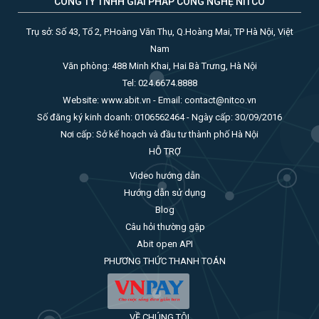
CÔNG TY TNHH GIẢI PHÁP CÔNG NGHỆ NITCO
Trụ sở: Số 43, Tổ 2, P.Hoàng Văn Thụ, Q.Hoàng Mai, TP Hà Nội, Việt
Nam
Văn phòng: 488 Minh Khai, Hai Bà Trưng, Hà Nội
Tel: 024.6674.8888
Website: www.abit.vn - Email: contact@nitco.vn
Số đăng ký kinh doanh: 0106562464 - Ngày cấp: 30/09/2016
Nơi cấp: Sở kế hoạch và đầu tư thành phố Hà Nội
HỖ TRỢ
Video hướng dẫn
Hướng dẫn sử dụng
Blog
Câu hỏi thường gặp
Abit open API
PHƯƠNG THỨC THANH TOÁN
VỀ CHÚNG TÔI