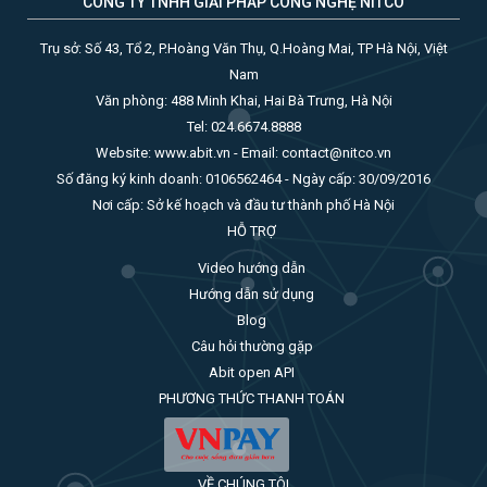
CÔNG TY TNHH GIẢI PHÁP CÔNG NGHỆ NITCO
Trụ sở: Số 43, Tổ 2, P.Hoàng Văn Thụ, Q.Hoàng Mai, TP Hà Nội, Việt
Nam
Văn phòng: 488 Minh Khai, Hai Bà Trưng, Hà Nội
Tel: 024.6674.8888
Website: www.abit.vn - Email: contact@nitco.vn
Số đăng ký kinh doanh: 0106562464 - Ngày cấp: 30/09/2016
Nơi cấp: Sở kế hoạch và đầu tư thành phố Hà Nội
HỖ TRỢ
Video hướng dẫn
Hướng dẫn sử dụng
Blog
Câu hỏi thường gặp
Abit open API
PHƯƠNG THỨC THANH TOÁN
VỀ CHÚNG TÔI