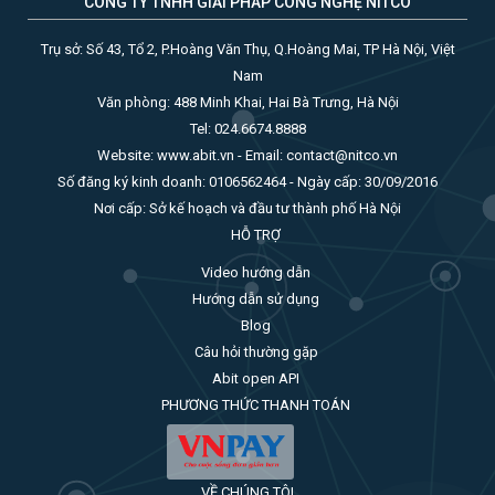
CÔNG TY TNHH GIẢI PHÁP CÔNG NGHỆ NITCO
Trụ sở: Số 43, Tổ 2, P.Hoàng Văn Thụ, Q.Hoàng Mai, TP Hà Nội, Việt
Nam
Văn phòng: 488 Minh Khai, Hai Bà Trưng, Hà Nội
Tel: 024.6674.8888
Website: www.abit.vn - Email: contact@nitco.vn
Số đăng ký kinh doanh: 0106562464 - Ngày cấp: 30/09/2016
Nơi cấp: Sở kế hoạch và đầu tư thành phố Hà Nội
HỖ TRỢ
Video hướng dẫn
Hướng dẫn sử dụng
Blog
Câu hỏi thường gặp
Abit open API
PHƯƠNG THỨC THANH TOÁN
VỀ CHÚNG TÔI