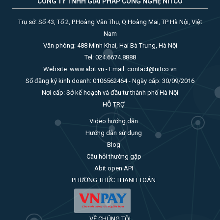
CÔNG TY TNHH GIẢI PHÁP CÔNG NGHỆ NITCO
Trụ sở: Số 43, Tổ 2, P.Hoàng Văn Thụ, Q.Hoàng Mai, TP Hà Nội, Việt
Nam
Văn phòng: 488 Minh Khai, Hai Bà Trưng, Hà Nội
Tel: 024.6674.8888
Website: www.abit.vn - Email: contact@nitco.vn
Số đăng ký kinh doanh: 0106562464 - Ngày cấp: 30/09/2016
Nơi cấp: Sở kế hoạch và đầu tư thành phố Hà Nội
HỖ TRỢ
Video hướng dẫn
Hướng dẫn sử dụng
Blog
Câu hỏi thường gặp
Abit open API
PHƯƠNG THỨC THANH TOÁN
VỀ CHÚNG TÔI