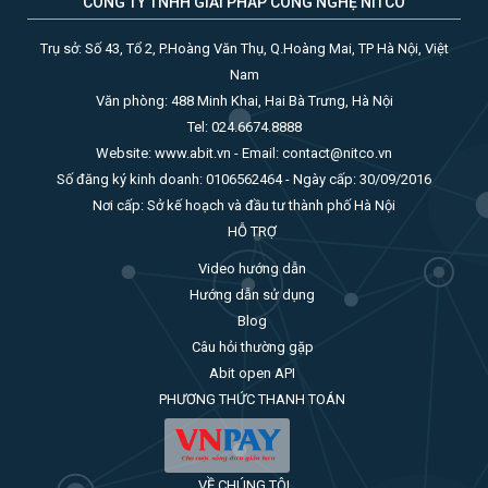
CÔNG TY TNHH GIẢI PHÁP CÔNG NGHỆ NITCO
Trụ sở: Số 43, Tổ 2, P.Hoàng Văn Thụ, Q.Hoàng Mai, TP Hà Nội, Việt
Nam
Văn phòng: 488 Minh Khai, Hai Bà Trưng, Hà Nội
Tel: 024.6674.8888
Website: www.abit.vn - Email: contact@nitco.vn
Số đăng ký kinh doanh: 0106562464 - Ngày cấp: 30/09/2016
Nơi cấp: Sở kế hoạch và đầu tư thành phố Hà Nội
HỖ TRỢ
Video hướng dẫn
Hướng dẫn sử dụng
Blog
Câu hỏi thường gặp
Abit open API
PHƯƠNG THỨC THANH TOÁN
VỀ CHÚNG TÔI