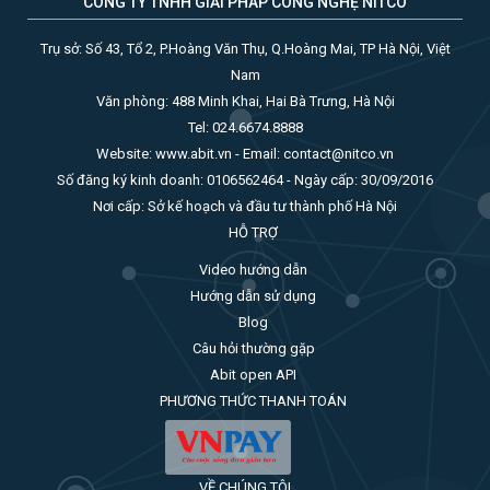
CÔNG TY TNHH GIẢI PHÁP CÔNG NGHỆ NITCO
Trụ sở: Số 43, Tổ 2, P.Hoàng Văn Thụ, Q.Hoàng Mai, TP Hà Nội, Việt
Nam
Văn phòng: 488 Minh Khai, Hai Bà Trưng, Hà Nội
Tel: 024.6674.8888
Website: www.abit.vn - Email: contact@nitco.vn
Số đăng ký kinh doanh: 0106562464 - Ngày cấp: 30/09/2016
Nơi cấp: Sở kế hoạch và đầu tư thành phố Hà Nội
HỖ TRỢ
Video hướng dẫn
Hướng dẫn sử dụng
Blog
Câu hỏi thường gặp
Abit open API
PHƯƠNG THỨC THANH TOÁN
VỀ CHÚNG TÔI