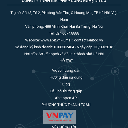
CÔNG TY TNHH GIẢI PHÁP CÔNG NGHỆ NITCO
Trụ sở: Số 43, Tổ 2, P.Hoàng Văn Thụ, Q.Hoàng Mai, TP Hà Nội, Việt
Nam
Văn phòng: 488 Minh Khai, Hai Bà Trưng, Hà Nội
Tel: 024.6674.8888
Website: www.abit.vn - Email: contact@nitco.vn
Số đăng ký kinh doanh: 0106562464 - Ngày cấp: 30/09/2016
Nơi cấp: Sở kế hoạch và đầu tư thành phố Hà Nội
HỖ TRỢ
Video hướng dẫn
Hướng dẫn sử dụng
Blog
Câu hỏi thường gặp
Abit open API
PHƯƠNG THỨC THANH TOÁN
VỀ CHÚNG TÔI