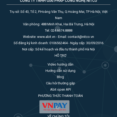
CÔNG TY TNHH GIẢI PHÁP CÔNG NGHỆ NITCO
Trụ sở: Số 43, Tổ 2, P.Hoàng Văn Thụ, Q.Hoàng Mai, TP Hà Nội, Việt
Nam
Văn phòng: 488 Minh Khai, Hai Bà Trưng, Hà Nội
Tel: 024.6674.8888
Website: www.abit.vn - Email: contact@nitco.vn
Số đăng ký kinh doanh: 0106562464 - Ngày cấp: 30/09/2016
Nơi cấp: Sở kế hoạch và đầu tư thành phố Hà Nội
HỖ TRỢ
Video hướng dẫn
Hướng dẫn sử dụng
Blog
Câu hỏi thường gặp
Abit open API
PHƯƠNG THỨC THANH TOÁN
VỀ CHÚNG TÔI