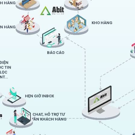
H HÀNG
KHO HÀNG
ÁN HÀNG
BÁO CÁO
ĐIỆN
ỌC TIN
 LỌC
T...
HẸN GIỜ INBOX
CHAT, HỖ TRỢ TƯ
VẪN KHÁCH HÀNG