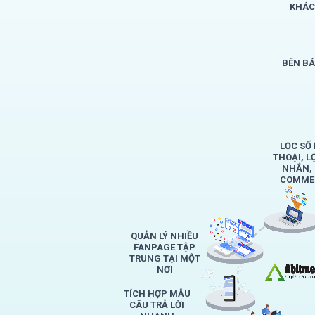
KHÁC
BÊN B
LỌC SỐ 
THOẠI, L
NHẮN,
COMMEN
QUẢN LÝ NHIỀU
FANPAGE TẬP
TRUNG TẠI MỘT
NƠI
TÍCH HỢP MẪU
CÂU TRẢ LỜI