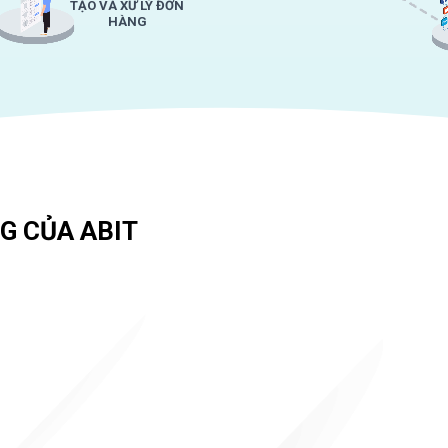
TẠO VÀ XỬ LÝ ĐƠN
HÀNG
G CỦA ABIT