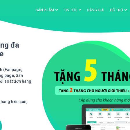
SẢN PHẨM
TIN TỨC
BẢNG GIÁ
HỖ TRỢ
àng đa
ne
nh (Fanpage,
ng page, Sàn
Đối soát đơn hàng
 hàng trên sàn,