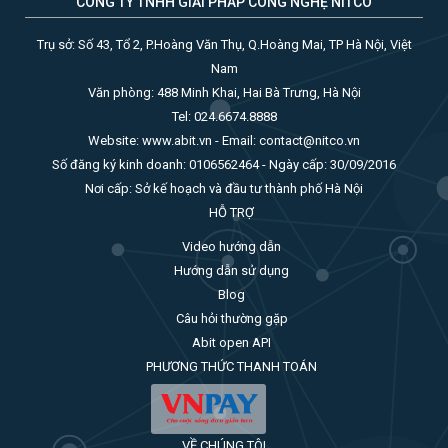
CÔNG TY TNHH GIẢI PHÁP CÔNG NGHỆ NITCO
Trụ sở: Số 43, Tổ 2, P.Hoàng Văn Thụ, Q.Hoàng Mai, TP Hà Nội, Việt
Nam
Văn phòng: 488 Minh Khai, Hai Bà Trưng, Hà Nội
Tel: 024.6674.8888
Website: www.abit.vn - Email: contact@nitco.vn
Số đăng ký kinh doanh: 0106562464 - Ngày cấp: 30/09/2016
Nơi cấp: Sở kế hoạch và đầu tư thành phố Hà Nội
HỖ TRỢ
Video hướng dẫn
Hướng dẫn sử dụng
Blog
Câu hỏi thường gặp
Abit open API
PHƯƠNG THỨC THANH TOÁN
VỀ CHÚNG TÔI